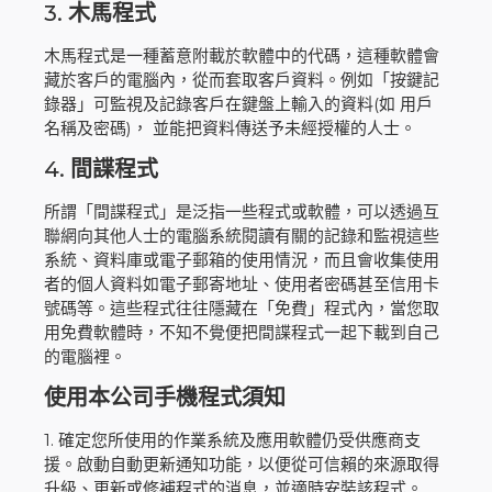
3.
木馬程式
木馬程式是一種蓄意附載於軟體中的代碼，這種軟體會
藏於客戶的電腦內，從而套取客戶資料。例如「按鍵記
錄器」可監視及記錄客戶在鍵盤上輸入的資料(如 用戶
名稱及密碼)， 並能把資料傳送予未經授權的人士。
4.
間諜程式
所謂「間諜程式」是泛指一些程式或軟體，可以透過互
聯網向其他人士的電腦系統閱讀有關的記錄和監視這些
系統、資料庫或電子郵箱的使用情況，而且會收集使用
者的個人資料如電子郵寄地址、使用者密碼甚至信用卡
號碼等。這些程式往往隱藏在「免費」程式內，當您取
用免費軟體時，不知不覺便把間諜程式一起下載到自己
的電腦裡。
使用本公司手機程式須知
1. 確定您所使用的作業系統及應用軟體仍受供應商支
援。啟動自動更新通知功能，以便從可信賴的來源取得
升級、更新或修補程式的消息，並適時安裝該程式。