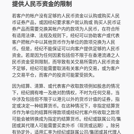
提供人民币资金的限制
若客户的帐户没有足够的人民币资金以认购或购买人民
币证券产品，或因经纪要求客户就认购或 购买人民币证
券产品而需要兑换其帐户内的款项为人民币，在符合所
有适用法律、法规及规则下，经纪可以协助客户或代表
客户把帐户中以其他货币作为单位的款项兑换为人民
币。但是，经纪不能保证可以向客户提供足够的人民币
资金。若是因为任何因素包括但不限于在香港流通之人
民币资金受到限制，而导致有关交易所需的人民币资金
不足够，经纪可能需要取消有关客户的交易，或为客户
之交易平仓，而客户的投资可能蒙受损失。
因为结算、清算、或代表客户收取款项例如股息的情况
下，经纪拥有唯一及绝对酌情权，不时为任何交易，当
中涉及包括但不限于以港元以外的货币计值的证券，指
定或决定一种结算货币。在这种情况下，非指定结算货
币作为单位的结算所得款项或经纪代客户所收取之款项
可能会被转换成为指定的结算货币。经纪或联属公司/集
团或其代理人可能需要买卖外币（现货或远期）。除另
有协定外，适用汇率为经纪或联属公司/集团或其代理人