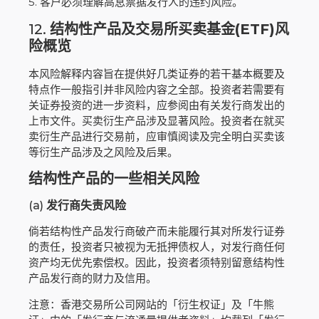
5. 客户必须理解高息票据发行人的违约风险。
12.
结构性产品及交易所买卖基金(ETF)风
险概览
本风险解释内容旨在提供好几类证券的若干基本概要及
特点作一般指引并非风险内容之全部。投资者若需要有
关证券投资的进一步资料，应参阅由有关发行商发出的
上市文件。买卖衍生产品涉及显著风险。投资者在就买
卖衍生产品进行交易前，应审慎阅读及完全明白买卖该
等衍生产品涉及之风险及后果。
结构性产品的一些相关风险
(a)
发行商失责风险
倘若结构性产品发行商破产而未能履行其对所发行证券
的责任，投资者只被视为无抵押债权人，对发行商任何
资产均无优先索偿权。因此，投资者须特别留意结构性
产品发行商的财力及信用。
注意：香港交易所公司网站的「衍生权证」及「牛熊