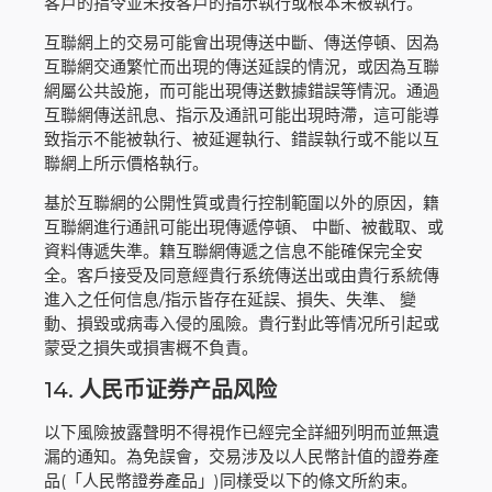
客戶的指令並未按客戶的指示執行或根本未被執行。
互聯網上的交易可能會出現傳送中斷、傳送停頓、因為
互聯網交通繁忙而出現的傳送延誤的情況，或因為互聯
網屬公共設施，而可能出現傳送數據錯誤等情況。通過
互聯網傳送訊息、指示及通訊可能出現時滯，這可能導
致指示不能被執行、被延遲執行、錯誤執行或不能以互
聯網上所示價格執行。
基於互聯網的公開性質或貴行控制範圍以外的原因，籍
互聯網進行通訊可能出現傳遞停頓、 中斷、被截取、或
資料傳遞失準。籍互聯網傳遞之信息不能確保完全安
全。客戶接受及同意經貴行系统傳送出或由貴行系統傳
進入之任何信息/指示皆存在延誤、損失、失準、 變
動、損毀或病毒入侵的風險。貴行對此等情况所引起或
蒙受之損失或損害概不負責。
14.
人民币证券产品风险
以下風險披露聲明不得視作已經完全詳細列明而並無遺
漏的通知。為免誤會，交易涉及以人民幣計值的證券產
品(「人民幣證券產品」)同樣受以下的條文所約束。