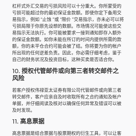
杠杆式外汇交易的亏损风险可以十分重大。你所蒙受的
亏损可能超过你的最初保证金款额。即使你定下备用交
易指示，例如 “止蚀 ”或 “限价 ”交易指示，亦未必可以将
亏损局限于你原先设想的数额。市场情况可能使这些交
易指示无法执行。你可能被要求一接到通知即存入额外
的保证金款额。如你未能在所订的时间内提供所需的款
额，你的未平仓合约可能会被了结。你将要为你的帐户
所出现的任何逆差负责。因此，你必需仔细考虑，鉴于
自己的财务状况及投资目标，这种买卖是否适合你。
10.
授权代管邮件或向第三者转交邮件之
风险
若客户授权伟禄亚太证券有限公司代管邮件或向第三者
转交邮件，客户应亲自及时收取所有之合约通知及帐户
单据，并仔细阅读及核对以确保任何异常及错误可以被
及时发现。
11.
高息票据
高息票据是结合票据与股票期权的衍生工具，可以让客