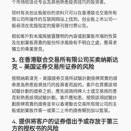
个市场较适合专业及其他熟悉投资技巧的投资者。
现时有关创业板股份的资料只可以在香港联合交易所有
限公司所操作的互联网网站上找到。创业板上市公司一
般毋须在宪报指定的报章刊登付费公告。
假如客戶對本風險披露聲明的內容或創業板市場的性質
及在創業板買賣的股份所涉風險有不明白之處，應尋求
獨立的專業意見。
3. 在香港联合交易所有限公司买卖纳斯达
克 – 美国证券交易所证券的风险
按照納斯達克 – 美國證券交易所試驗計劃掛牌買賣的證
券是為熟悉投資技巧的投資者而設的。客戶在買賣該項
試驗計劃的證券之前，應先諮詢持牌人士或交易商的意
見和熟悉該項試驗計劃。客戶應知悉，按照該項試驗計
劃掛牌買賣的證券並非以香港聯合交易所有限公司的主
板或創業板作第一或第二上市的證券類別加以監管。
4.
提供将客户的证券借出予或存放于第三
方的授权书的风险