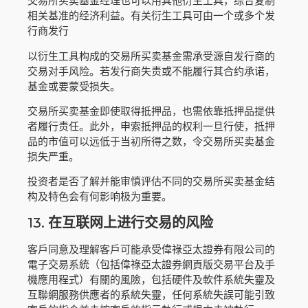
交易所买卖基金经理也可以用其他衍生工具，综合复制
相关基准的经济利益。有关衍生工具可由一个或多个发
行商发行
以衍生工具构成的交易所买卖基金需承受源自发行商的
交易对手风险。若发行商失责或不能履行其合约承诺，
基金或要蒙受损失。
交易所买卖基金即使取得抵押品，也需依靠抵押品提供
者履行责任。此外，申索抵押品的权利一旦行使，抵押
品的市值可以远低于当初所得之数，令交易所买卖基金
损失严重。
投资者是否了解并能审慎评估不同的交易所买卖基金结
构及特色会有何影响极为重要。
13.
在互联网上进行交易的风险
客戶同意及理解客戶可能承受偉祿亞太證券有限公司的
電子交易系統（包括偉祿亞太證券網頁版交易平台及手
機應用程式）有關的風險，包括硬件及軟件系統失靈及
互聯網服務供應者的系統失靈，任何系統失誤可能引致