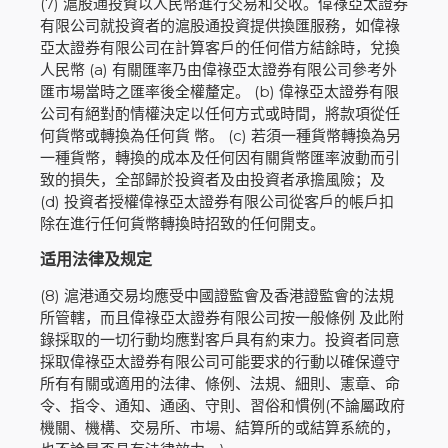
(7) 滬股通投資以人民幣進行交易和交收。偉祿亞太證券
有限公司就投資者的滬股通投資提供換匯服務，如偉祿
亞太證券有限公司在計算客戶的任何借方結餘時，兌換
人民幣 (a) 有關匯率乃由偉祿亞太證券有限公司參考外
匯市場當時之匯率後全權釐定。 (b) 偉祿亞太證券有限
公司有絕對酌情權決定以任何方式或時間，將款項從任
何貨幣或轉換為任何貨 幣。 (c) 若須一種貨幣轉換為另
一種貨幣，轉換的成本及任何因有關貨幣匯率波動而引
致的損失，全部歸於投資者及由投資者承擔風險；及
(d) 投資者授權偉祿亞太證券有限公司從客戶的帳戶扣
除在進行任何貨幣轉換時招致的任何開支。
适用法律及规定
(8) 滬港通交易均應受中國證監會及香港證監會的法規
所管轄，而且偉祿亞太證券有限公司按一般條例 及此附
錄採取的一切行動均應對客戶具有約束力。投資者同意
採取偉祿亞太證券有限公司可能要求的行動以確保遵守
所有有關或適用的法律、條例、法規、細則、憲章、命
令、指令、通知、通函、守則、習俗和慣例(不論屬政府
機關、機構、交易所、市場、結算所的或結算系統的，