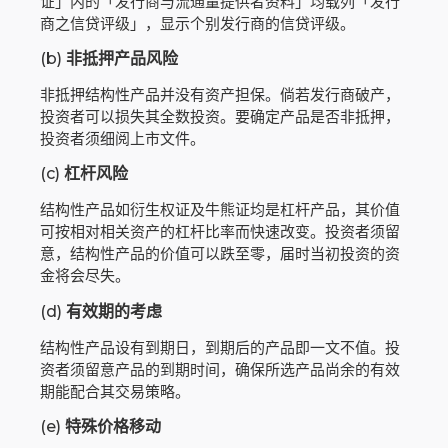
证」内的「发行商与流通量提供者资料」均载列「发行
商之信贷评级」，显示个别发行商的信贷评级。
(b)
非抵押产品风险
非抵押结构性产品并没有资产担保。倘若发行商破产，
投资者可以损失其全数投资。要确定产品是否非抵押，
投资者须细阅上市文件。
(c)
杠杆风险
结构性产品如衍生权证及牛熊证均是杠杆产品，其价值
可按相对相关资产的杠杆比率而快速改变。投资者须留
意，结构性产品的价值可以跌至零，届时当初投资的资
金将会尽失。
(d)
有效期的考虑
结构性产品设有到期日，到期后的产品即一文不值。投
资者须留意产品的到期时间，确保所选产品尚余的有效
期能配合其交易策略。
(e)
特殊价格移动