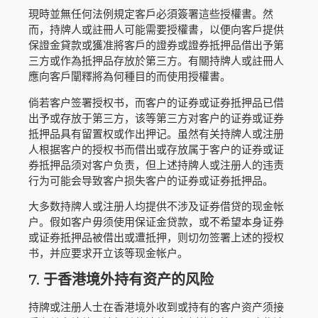
現時並無任何法例規定客戶必須簽署這些授權書。然
而，持牌人或註冊人可能需要授權書，以便向客戶提供
保證金貸款或獲准將客戶的證券或證券抵押品借出予第
三方或作為抵押品存放於第三方。有關持牌人或註冊人
應向客戶闡釋將為何種目的而使用授權書。
倘若客户签署授权书，而客户的证券或证券抵押品已借
出予或存放于第三方，该等第三方对客户的证券或证券
抵押品具有留置权或作出押记。虽然有关持牌人或注册
人根据客户的授权书而借出或存放属于客户的证券或证
券抵押品须对客户负责，但上述持牌人或注册人的违责
行为可能会导致客户损失客户的证券或证券抵押品。
大多数持牌人或注册人均提供不涉及证券借贷的现金帐
户。假如客户毋须使用保证金贷款，或不希望本身证券
或证券抵押品被借出或遭抵押，则切勿签署上述的授权
书，并应要求开立该等现金帐户。
7.
于香港境外持有资产的风险
持牌或注册人士在香港境外收到或持有的客户资产须接