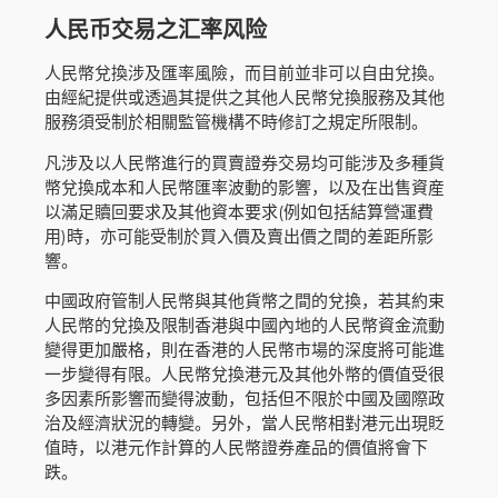
人民币交易之汇率风险
人民幣兌換涉及匯率風險，而目前並非可以自由兌換。
由經紀提供或透過其提供之其他人民幣兌換服務及其他
服務須受制於相關監管機構不時修訂之規定所限制。
凡涉及以人民幣進行的買賣證券交易均可能涉及多種貨
幣兌換成本和人民幣匯率波動的影響，以及在出售資産
以滿足贖回要求及其他資本要求(例如包括結算營運費
用)時，亦可能受制於買入價及賣出價之間的差距所影
響。
中國政府管制人民幣與其他貨幣之間的兌換，若其約束
人民幣的兌換及限制香港與中國內地的人民幣資金流動
變得更加嚴格，則在香港的人民幣市場的深度將可能進
一步變得有限。人民幣兌換港元及其他外幣的價值受很
多因素所影響而變得波動，包括但不限於中國及國際政
治及經濟狀況的轉變。另外，當人民幣相對港元出現貶
值時，以港元作計算的人民幣證券產品的價值將會下
跌。