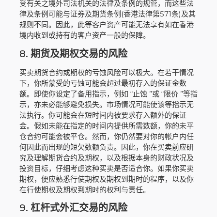
受有关之境外司法机关的法律及条例的规管，而这些法
律及条例可能与证券及期货条例(香港法律第571条)及其
规则不同。因此，此等客户资产可能无法享有如在香港
境内收到或持有的客户资产一般的保障。
8.
期货及期权交易的风险
买卖期货合约或期权的亏蚀风险可以极大。在若干情况
下，你所蒙受的亏蚀可能会超过最初存入的保证金数
额。即使你设定了备用指示，例如 “止蚀 ”或 “限价 ”等指
示，亦未必能够避免损失。市场情况可能使该等指示无
法执行。你可能会在短时间内被要求存入额外的保证
金。假如未能在指定的时间内提供所需数额，你的未平
仓合约可能会被平仓。然而，你仍然要对你的帐户内任
何因此而出现的短欠数额负责。因此，你在买卖前应研
究及理解期货合约及期权，以及根据本身的财政状况及
投资目标，仔细考虑这种买卖是否适合你。如果你买卖
期权，便应熟悉行使期权及期权到期时的程序，以及你
在行使期权及期权到期时的权利与责任。
9.
杠杆式外汇交易的风险