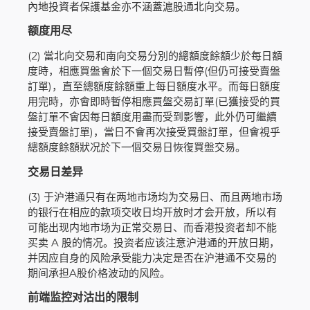
內地投資者保護基金亦不涵蓋滬股通北向交易。
额度用尽
(2) 當北向交易和南向交易分別的總額度餘額少於每日額
度時，相應買盤會於下一個交易日暫停(但仍可接受賣盤
訂單)，直至總額度餘額重上每日額度水平。而每日額度
用完時，亦會即時暫停相應買盤交易訂單(已獲接受的買
盤訂單不會因每日額度用盡而受到影響，此外仍可繼續
接受賣盤訂單)，當日不會再次接受買盤訂單，但會視乎
總額度餘額狀况於下一個交易日恢復買盤交易。
交易日差异
(3) 于沪港通只有在两地市场均为交易日、而且两地市场
的银行在相应的款项交收日均开放时才会开放，所以有
可能出现内地市场为正常交易日、而香港投资者却不能
买卖 A 股的情况。投资者应该注意沪港通的开放日期，
并因应自身的风险承受能力决定是否在沪港通不交易的
期间承担A股价格波动的风险。
前端监控对沽出的限制