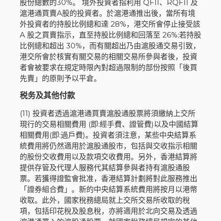
股份總數的30%。 境外投資者指利用 QFII、RQFII 及
滬港通買賣A股的投資者。於滬港通推出後，當所有境
外投資者的持股比例總和達 28%，港交所會停止接受該
A 股之買賣指示，直至持股比例總和回落至 26%;若持股
比例總和超出 30%，而有關超出乃由滬股通交易引致，
港交所會於核實有關交易的相關交易所參與者後，投資
者會被要求在規定時限內對超過限制的部份按照「後買
先賣」的原則予以平倉。
税务及其他付款
(11) 投資者透過滬港通買賣滬股通股票將須繳納上交所
現行的交易相關費用 (即:經手費、證管費)以及中國結算
相關費用(即:過戶費)。投資者須注意，某些中央結算系
統費用將仍然適用於滬股通股市，包括與交收指示相關
的股份交收費用以及款項交收費用。另外，香港結算將
提供存管及代理人服務代其結算參與者持有滬股通股
票。若獲得證監會批准，香港結算計劃將對此服務推出
「證券組合費」。新的中央結算系統費用將按月以港幣
收取。此外，國家稅務總局就上交所交易所收取的稅
項，包括印花稅及股息稅，亦將適用於北向交易及透過