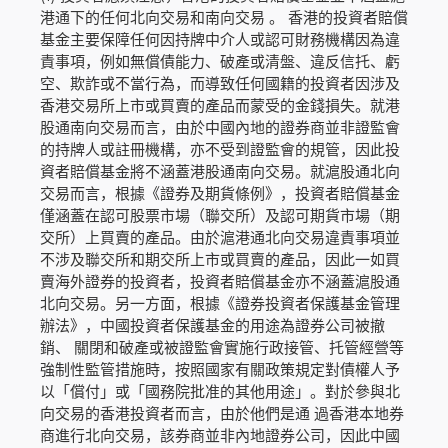
港通下的任何北向交易和南向交易 。 香港的投資者賠償
基金主要保障任何因持牌中介人或認可財務機構因為違
責事項，例如無償債能力、破產或清盤、違反信托、虧
空、欺詐或不當行為，而導致任何國籍的投資者因涉及
香港交易所上市或買賣的產品而蒙受的金錢損失。就港
股通南向交易而言，由於中國內地的證券商並非證監會
的持牌人或註冊機構，亦不受到證監會的規管，因此投
資者賠償基金將不涵蓋港股通南向交易。就滬股通北向
交易而言，根據《證券及期貨條例》，投資者賠償基金
僅涵蓋在認可股票市場（聯交所）及認可期貨市場（期
交所）上買賣的產品。由於滬港通北向交易違責事項並
不涉及聯交所和期交所上市或買賣的產品，因此一如買
賣海外證券的投資者，投資者賠償基金亦不涵蓋滬股通
北向交易。另一方面，根據《證券投資者保護基金管理
辦法》，中國投資者保護基金的用途為證券公司被撤
銷、 關閉和破產或被證監會實施行政接管、托管經營等
強制性監管措施時，按照國家有關政策規定對債權人予
以「償付」或「國務院批准的其他用途」。對於參與北
向交易的香港投資者而言，由於他們是通 過香港本地券
商進行北向交易，該券商並非內地證券公司，因此中國