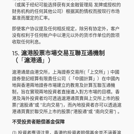
（或属于经纪可能选择获有关金融管理局 发牌或授权的
财务机构的任何其他公司）根据其酌情权而按现行市场
基准而厘定的汇率。
即使客户协议提及任何相反规定，除另有协定外，客户
没有权利于任何帐户中以港元以外的货币作单位的款项
收取任何利息。
15.
滬港股票市場交易互聯互通機制
（
「
滬港通
」
）
滬港通是由港交所，上海證券交易所(「上交所」) 中國
證券登記經算有限責任公司（「中國計算」）在中國內
地與香港兩地證券市場建立的教育及計算互聯互通機
制，旨在實現兩地投資者直接進入對方市場的目標。香
港及海外投資者均可透過滬港通買賣與上交所上市的股
票(“滬股通”或 “北向交易”)，而內地投資者亦可以透過滬
港通買賣於聯交所上市的股票(“港股通“或 “南向交易“) 。
不受投资者赔偿基金保障
(1) 投資者應須注意，香港的投資者賠償基金並不涵蓋滬